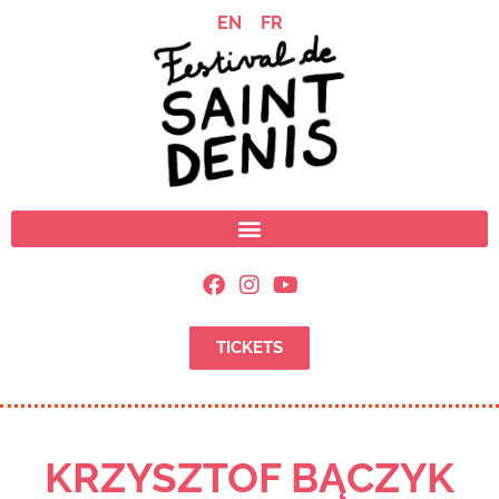
EN
FR
TICKETS
KRZYSZTOF BĄCZYK