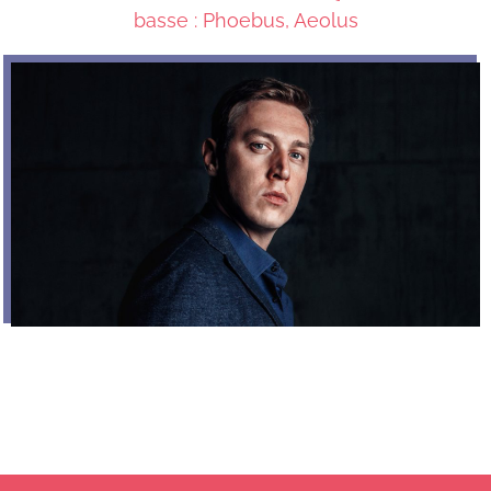
basse : Phoebus, Aeolus