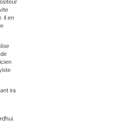
ositeur
vite
 Il en
re
lise
 de
icien
yiste
ant ira
d’hui.