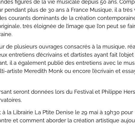
randes figures de la vie musicale depuis 50 ans. Comp
 pendant plus de 30 ans à France Musique, il a très 
n des courants dominants de la création contemporaine.
iginale, très éloignée de l’image que l’on peut se fai
aine.
eur de plusieurs ouvrages consacrés à la musique, réa
entretiens d’écrivains et d’artistes ayant fait l’objet
ant, il a également publié des entretiens avec le mus
ti-artiste Meredith Monk ou encore l’écrivain et essa
ant seront données lors du Festival et Philippe Hers
vatoires.
 à la Librairie La P’tite Denise le 29 mai à 19h30 pour
ontre et comment aborder la création artistique aujour