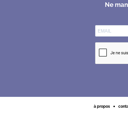
Ne manq
à propos
cont