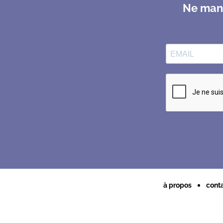
Ne manq
à propos
cont