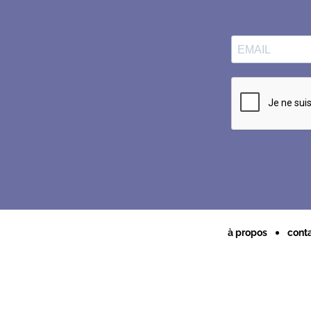
à propos
cont