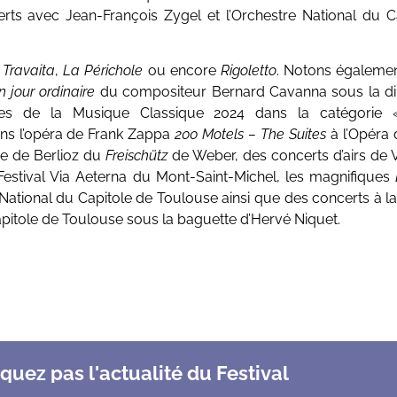
erts avec Jean-François Zygel et l’Orchestre National du C
 Travaita
,
La Périchole
ou encore
Rigoletto
. Notons également
 jour ordinaire
du compositeur Bernard Cavanna sous la di
es de la Musique Classique 2024 dans la catégorie «
ns l’opéra de Frank Zappa
200 Motels – The Suites
à l’Opéra 
se de Berlioz du
Freischütz
de Weber, des concerts d’airs de V
Festival Via Aeterna du Mont-Saint-Michel, les magnifiques
National du Capitole de Toulouse ainsi que des concerts à la
apitole de Toulouse sous la baguette d’Hervé Niquet.
uez pas l'actualité du Festival