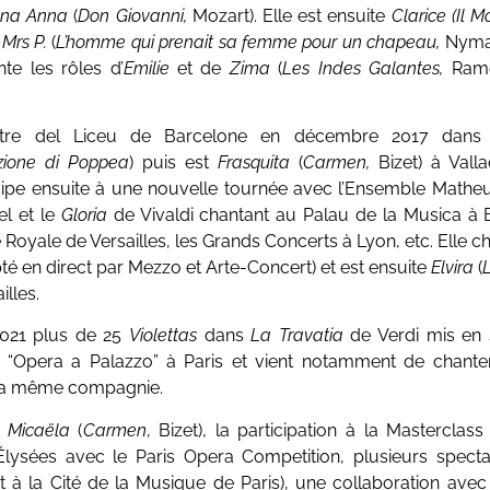
na Anna
(
Don Giovanni,
Mozart). Elle est ensuite
Clarice
(Il 
,
Mrs P.
(
L’homme qui prenait sa femme pour un chapeau,
Nyman
te les rôles d’
Emilie
et de
Zima
(
Les Indes Galantes,
Rame
eatre del Liceu de Barcelone en décembre 2017 dans 
azione di Poppea
) puis est
Frasquita
(
Carmen,
Bizet) à Valla
rticipe ensuite à une nouvelle tournée avec l’Ensemble Mat
el et le
Gloria
de Vivaldi chantant au Palau de la Musica à 
Royale de Versailles, les Grands Concerts à Lyon, etc. Elle c
apté en direct par Mezzo et Arte-Concert) et est ensuite
Elvira
(
L
illes.
 2021 plus de 25
Violettas
dans
La Travatia
de Verdi mis en 
e “Opera a Palazzo” à Paris et vient notamment de chante
c la même compagnie.
e
Micaëla
(
Carmen
, Bizet), la participation à la Masterclas
ysées avec le Paris Opera Competition, plusieurs specta
 à la Cité de la Musique de Paris), une collaboration avec 