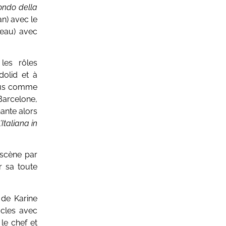
Mondo della
) avec le
au) avec
les rôles
dolid et à
heus comme
Barcelone,
hante alors
’Italiana in
scène par
r sa toute
s de Karine
cles avec
le chef et