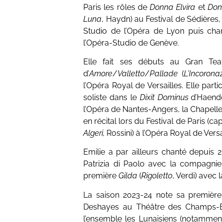
Paris les rôles de
Donna Elvira
et
Don
Luna
, Haydn) au Festival de Sédières
Studio de l’Opéra de Lyon puis chan
l’Opéra-Studio de Genève.
​Elle fait ses débuts au Gran T
d’
Amore
/
Valletto
/
Pallade
(
L’Incoron
l’Opéra Royal de Versailles. Elle pa
soliste dans le
Dixit Dominus
d’Haend
l’Opéra de Nantes-Angers, la Chapelle 
en récital lors du Festival de Paris (c
Algeri,
Rossini) à l’Opéra Royal de Versa
Emilie a par ailleurs chanté depuis
Patrizia di Paolo avec la compagni
première
Gilda
(
Rigoletto
, Verdi) ave
La saison 2023-24 note sa premièr
Deshayes au Théâtre des Champs-Él
l’ensemble les Lunaisiens (notamment