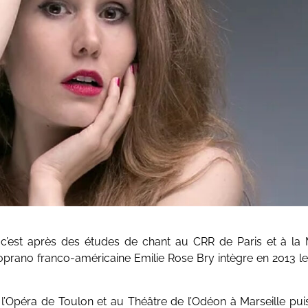
n, c’est après des études de chant au CRR de Paris et à la
oprano franco-américaine Emilie Rose Bry intègre en 2013 l
à l’Opéra de Toulon et au Théâtre de l’Odéon à Marseille pui