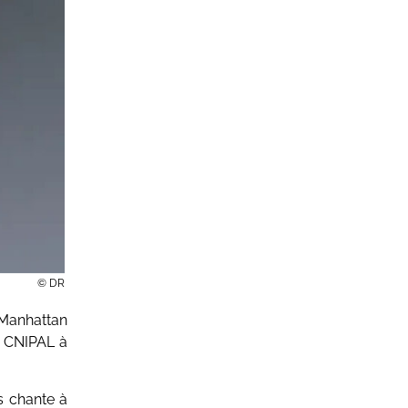
© DR
 Manhattan
e CNIPAL à
s chante à