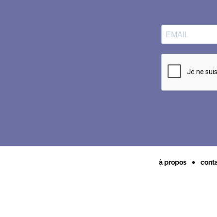
à propos
cont