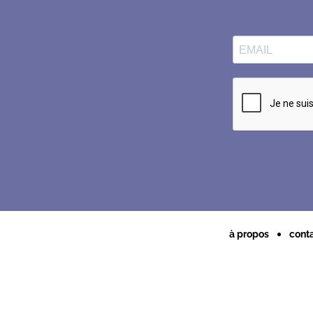
à propos
cont