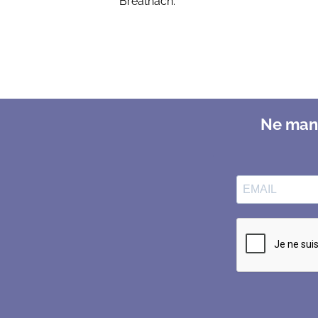
Breatnach.
Ne manq