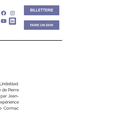
BILLETTERIE
FAIRE UN DON
Lindeblad.
e de Pierre
 par Jean-
expérience
re Cormac